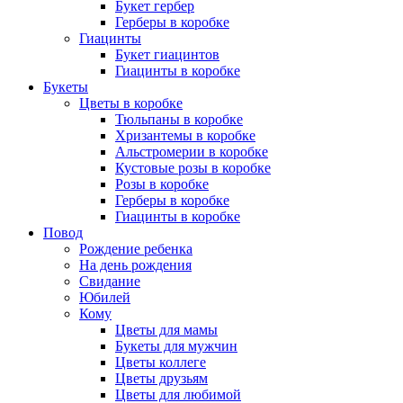
Букет гербер
Герберы в коробке
Гиацинты
Букет гиацинтов
Гиацинты в коробке
Букеты
Цветы в коробке
Тюльпаны в коробке
Хризантемы в коробке
Альстромерии в коробке
Кустовые розы в коробке
Розы в коробке
Герберы в коробке
Гиацинты в коробке
Повод
Рождение ребенка
На день рождения
Свидание
Юбилей
Кому
Цветы для мамы
Букеты для мужчин
Цветы коллеге
Цветы друзьям
Цветы для любимой