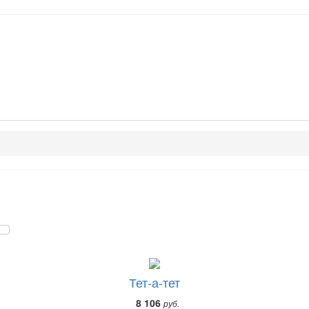
Тет-а-тет
8 106
руб.